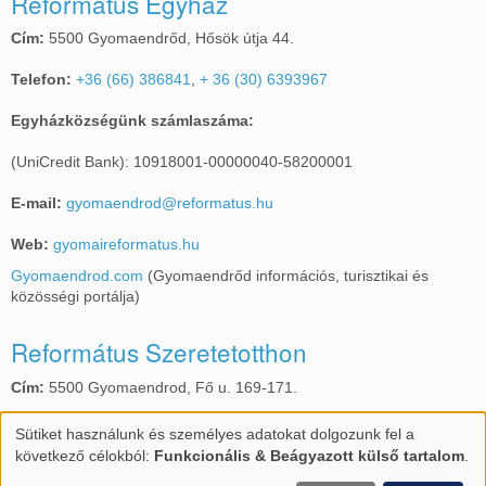
Református Egyház
Cím:
5500 Gyomaendrőd, Hősök útja 44.
Telefon:
+36 (66) 386841
,
+ 36 (30) 6393967
Egyházközségünk számlaszáma:
(UniCredit Bank): 10918001-00000040-58200001
E-mail:
gyomaendrod@reformatus.hu
Web:
gyomaireformatus.hu
Gyomaendrod.com
(Gyomaendrőd információs, turisztikai és
közösségi portálja)
Református Szeretetotthon
Cím:
5500 Gyomaendrod, Fő u. 169-171.
Telefon:
+36 (66) 386587
,
+36 (30) 6905720
Sütiket használunk és személyes adatokat dolgozunk fel a
Személyes
következő célokból:
Funkcionális & Beágyazott külső tartalom
.
E-mail:
gyomarefotthon@gmail.com
adatok