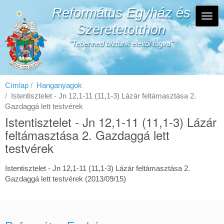
Ugrás
Református Egyház és
a
Navi
tartalomra
Szeretetotthon
átka
"Tebenned bíztunk eleitől fogva"
Címlap
Hanganyagok
Istentisztelet - Jn 12,1-11 (11,1-3) Lázár feltámasztása 2.
Gazdaggá lett testvérek
Istentisztelet - Jn 12,1-11 (11,1-3) Lázár
feltámasztása 2. Gazdaggá lett
testvérek
Istentisztelet - Jn 12,1-11 (11,1-3) Lázár feltámasztása 2.
Gazdaggá lett testvérek (2013/09/15)