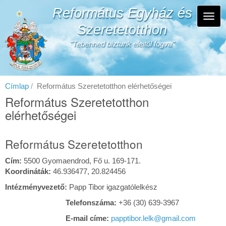
Ugrás
Református Egyház és
a
Navi
tartalomra
Szeretetotthon
átka
"Tebenned bíztunk eleitől fogva"
Címlap
Református Szeretetotthon elérhetőségei
Református Szeretetotthon
elérhetőségei
Református Szeretetotthon
Cím:
5500 Gyomaendrod, Fő u. 169-171.
Koordináták:
46.936477, 20.824456
Intézményvezető:
Papp Tibor igazgatólelkész
Telefonszáma:
+36 (30) 639-3967
E-mail címe:
papptibor.lelk@gmail.com