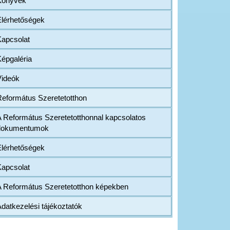
Könyvek
Elérhetőségek
Kapcsolat
épgaléria
Videók
Református Szeretetotthon
 Református Szeretetotthonnal kapcsolatos
dokumentumok
Elérhetőségek
Kapcsolat
A Református Szeretetotthon képekben
datkezelési tájékoztatók