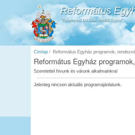
Ugrás
Református Egyh
a
tartalomra
"Tebenned bíztunk eleitől fogva"
Címlap
Református Egyház programok, rendezv
Református Egyház programok,
Szeretettel hívunk és várunk alkalmainkra!
Jelenleg nincsen aktuális programajánlatunk.