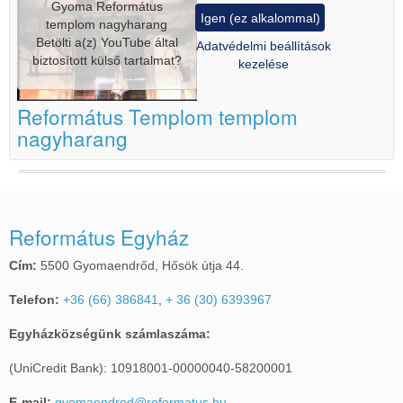
Gyoma Református
Igen (ez alkalommal)
templom nagyharang
Betölti a(z)
YouTube
által
Adatvédelmi beállítások
biztosított külső tartalmat?
kezelése
Református Templom templom
nagyharang
Református Egyház
Cím:
5500 Gyomaendrőd, Hősök útja 44.
Telefon:
+36 (66) 386841
,
+ 36 (30) 6393967
Egyházközségünk számlaszáma:
(UniCredit Bank): 10918001-00000040-58200001
E-mail:
gyomaendrod@reformatus.hu