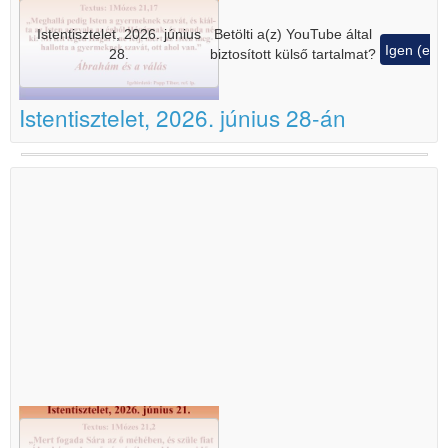
Istentisztelet, 2026. június
Betölti a(z)
YouTube
által
Igen (ez 
28.
biztosított külső tartalmat?
Istentisztelet, 2026. június 28-án