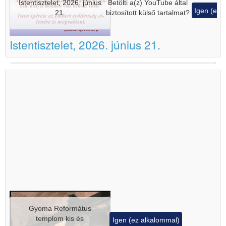
Istentisztelet, 2026. június
Betölti a(z)
YouTube
által
Igen (ez 
21.
biztosított külső tartalmat?
Istentisztelet, 2026. június 21.
Gyoma Református
templom kis és
Igen (ez alkalommal)