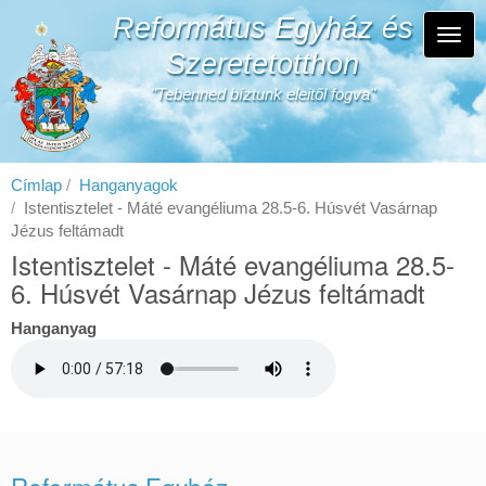
Ugrás
Református Egyház és
a
Navi
tartalomra
Szeretetotthon
átka
"Tebenned bíztunk eleitől fogva"
Címlap
Hanganyagok
Istentisztelet - Máté evangéliuma 28.5-6. Húsvét Vasárnap
Jézus feltámadt
Istentisztelet - Máté evangéliuma 28.5-
6. Húsvét Vasárnap Jézus feltámadt
Hanganyag
Református Egyház