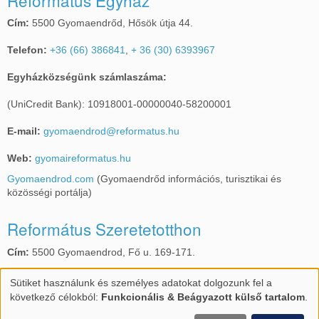
Cím:
5500 Gyomaendrőd, Hősök útja 44.
Telefon:
+36 (66) 386841
,
+ 36 (30) 6393967
Egyházközségünk számlaszáma:
(UniCredit Bank): 10918001-00000040-58200001
E-mail:
gyomaendrod@reformatus.hu
Web:
gyomaireformatus.hu
Gyomaendrod.com
(Gyomaendrőd információs, turisztikai és
közösségi portálja)
Református Szeretetotthon
Cím:
5500 Gyomaendrod, Fő u. 169-171.
Telefon:
+36 (66) 386587
,
+36 (30) 6905720
Sütiket használunk és személyes adatokat dolgozunk fel a
Személyes
következő célokból:
Funkcionális & Beágyazott külső tartalom
.
E-mail:
gyomarefotthon@gmail.com
adatok