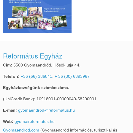
az
árral
szemben
Református Egyház
-
gyermektábor
Cím:
5500 Gyomaendrőd, Hősök útja 44.
Telefon:
+36 (66) 386841
,
+ 36 (30) 6393967
Egyházközségünk számlaszáma:
(UniCredit Bank): 10918001-00000040-58200001
E-mail:
gyomaendrod@reformatus.hu
Web:
gyomaireformatus.hu
Gyomaendrod.com
(Gyomaendrőd információs, turisztikai és