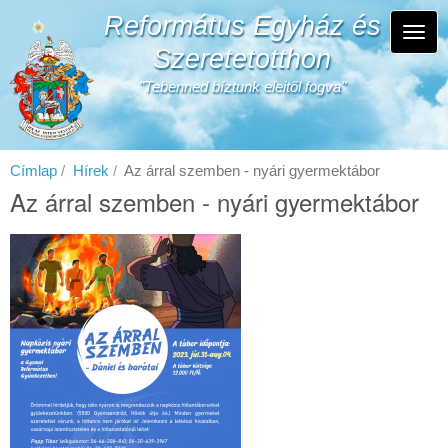
Ugrás
Református Egyház és
a
Navi
tartalomra
Szeretetotthon
átka
"Tebenned bíztunk eleitől fogva"
Címlap
Hírek
Az árral szemben - nyári gyermektábor
Az árral szemben - nyári gyermektábor