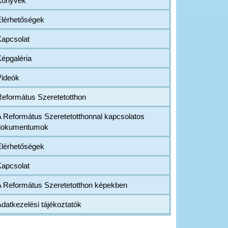
Könyvek
Elérhetőségek
Kapcsolat
épgaléria
Videók
Református Szeretetotthon
 Református Szeretetotthonnal kapcsolatos
dokumentumok
Elérhetőségek
Kapcsolat
A Református Szeretetotthon képekben
datkezelési tájékoztatók