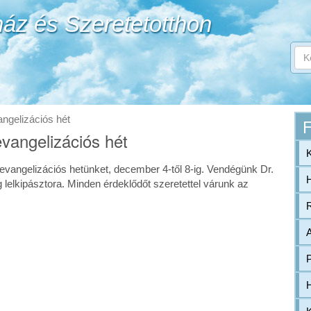
áz és Szeretetotthon
Ker
Ke
A
űr
ker
(k
kife
meg
angelizációs hét
F
evangelizációs hét
 evangelizációs hetünket, december 4-től 8-ig. Vendégünk Dr.
lelkipásztora. Minden érdeklődőt szeretettel várunk az