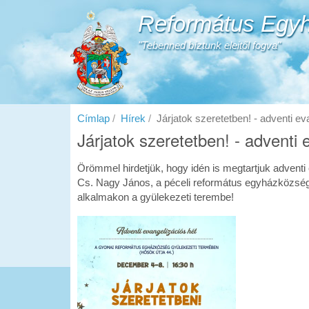
Ugrás
Református Egyh
a
tartalomra
"Tebenned bíztunk eleitől fogva"
Címlap
Hírek
Járjatok szeretetben! - adventi ev
Járjatok szeretetben! - adventi 
Örömmel hirdetjük, hogy idén is megtartjuk adventi
Cs. Nagy János, a péceli református egyházközség 
alkalmakon a gyülekezeti terembe!