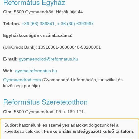
Református Egyház
Karácsonyán
Cím:
5500 Gyomaendrőd, Hősök útja 44.
Telefon:
+36 (66) 386841
,
+ 36 (30) 6393967
Egyházközségünk számlaszáma:
(UniCredit Bank): 10918001-00000040-58200001
E-mail:
gyomaendrod@reformatus.hu
Web:
gyomaireformatus.hu
Gyomaendrod.com
(Gyomaendrőd információs, turisztikai és
közösségi portálja)
Református Szeretetotthon
Cím:
5500 Gyomaendrod, Fő u. 169-171.
Telefon:
+36 (66) 386587
,
+36 (30) 6905720
Sütiket használunk és személyes adatokat dolgozunk fel a
Személyes
következő célokból:
Funkcionális & Beágyazott külső tartalom
.
E-mail:
gyomarefotthon@gmail.com
adatok