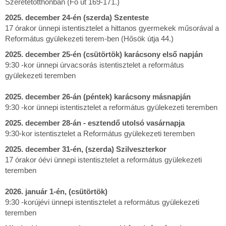
Szeretetotthonban (Fő út 169-171.)
2025. december 24-én (szerda) Szenteste
17 órakor ünnepi istentisztelet a hittanos gyermekek műsorával a
Református gyülekezeti terem-ben (Hősök útja 44.)
2025. december 25-én (csütörtök) karácsony első napján
9:30 -kor ünnepi úrvacsorás istentisztelet a református
gyülekezeti teremben
2025. december 26-án (péntek) karácsony másnapján
9:30 -kor ünnepi istentisztelet a református gyülekezeti teremben
2025. december 28-án - esztendő utolsó vasárnapja
9:30-kor istentisztelet a Református gyülekezeti teremben
2025. december 31-én, (szerda) Szilveszterkor
17 órakor óévi ünnepi istentisztelet a református gyülekezeti
teremben
2026. január 1-én, (csütörtök)
9:30 -korújévi ünnepi istentisztelet a református gyülekezeti
teremben