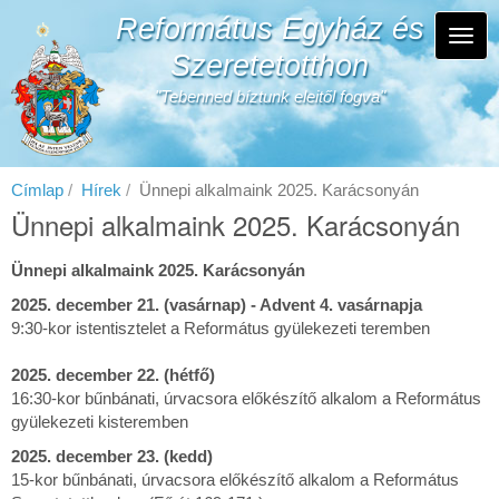
Ugrás
Református Egyház és
a
Navi
tartalomra
Szeretetotthon
átka
"Tebenned bíztunk eleitől fogva"
Címlap
Hírek
Ünnepi alkalmaink 2025. Karácsonyán
Ünnepi alkalmaink 2025. Karácsonyán
Ünnepi alkalmaink 2025. Karácsonyán
2025. december 21. (vasárnap) - Advent 4. vasárnapja
9:30-kor istentisztelet a Református gyülekezeti teremben
2025. december 22. (hétfő)
16:30-kor bűnbánati, úrvacsora előkészítő alkalom a Református
gyülekezeti kisteremben
2025. december 23. (kedd)
15-kor bűnbánati, úrvacsora előkészítő alkalom a Református