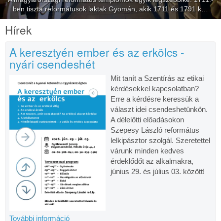
ben tiszta reformátusok laktak Gyomán, akik 1711 és 1791 k…
Hírek
A keresztyén ember és az erkölcs -
nyári csendeshét
Mit tanít a Szentírás az etikai
kérdésekkel kapcsolatban?
Erre a kérdésre keressük a
választ idei csendeshetünkön.
A délelőtti előadásokon
Szepesy László református
lelkipásztor szolgál. Szeretettel
várunk minden kedves
érdeklődőt az alkalmakra,
június 29. és július 03. között!
További információ