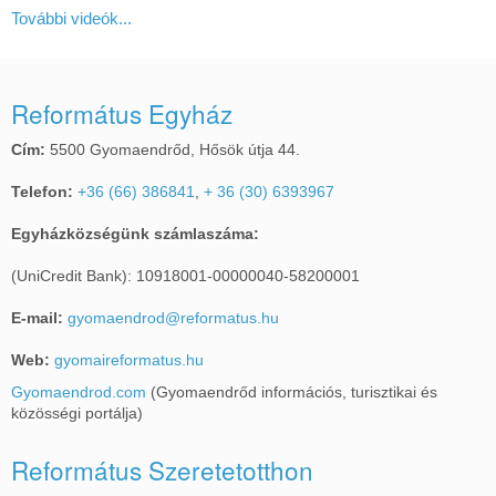
További videók...
Református Egyház
Cím:
5500 Gyomaendrőd, Hősök útja 44.
Telefon:
+36 (66) 386841
,
+ 36 (30) 6393967
Egyházközségünk számlaszáma:
(UniCredit Bank): 10918001-00000040-58200001
E-mail:
gyomaendrod@reformatus.hu
Web:
gyomaireformatus.hu
Gyomaendrod.com
(Gyomaendrőd információs, turisztikai és
közösségi portálja)
Református Szeretetotthon