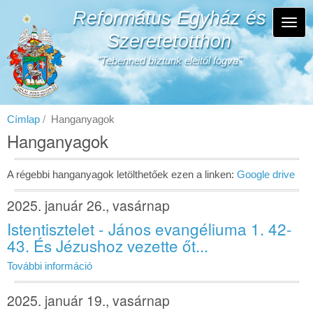
Ugrás
Református Egyház és
a
Navi
tartalomra
Szeretetotthon
átka
"Tebenned bíztunk eleitől fogva"
Címlap
Hanganyagok
Hanganyagok
A régebbi hanganyagok letölthetőek ezen a linken:
Google drive
2025. január 26., vasárnap
Istentisztelet - János evangéliuma 1. 42-
43. És Jézushoz vezette őt...
További információ
2025. január 19., vasárnap