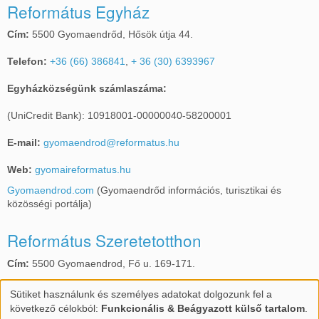
Református Egyház
Cím:
5500 Gyomaendrőd, Hősök útja 44.
Telefon:
+36 (66) 386841
,
+ 36 (30) 6393967
Egyházközségünk számlaszáma:
(UniCredit Bank): 10918001-00000040-58200001
E-mail:
gyomaendrod@reformatus.hu
Web:
gyomaireformatus.hu
Gyomaendrod.com
(Gyomaendrőd információs, turisztikai és
közösségi portálja)
Református Szeretetotthon
Cím:
5500 Gyomaendrod, Fő u. 169-171.
Telefon:
+36 (66) 386587
,
+36 (30) 6905720
Sütiket használunk és személyes adatokat dolgozunk fel a
Személyes
következő célokból:
Funkcionális & Beágyazott külső tartalom
.
E-mail:
gyomarefotthon@gmail.com