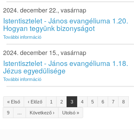
2024. december 22., vasárnap
Istentisztelet - János evangéliuma 1.20.
Hogyan tegyünk bizonyságot
További információ
2024. december 15., vasárnap
Istentisztelet - János evangéliuma 1.18.
Jézus egyedülisége
További információ
Oldalszámozás
Első
« Első
Előző
‹ Előző
Oldal
1
Oldal
2
Jelenlegi
3
Oldal
4
Oldal
5
Oldal
6
Oldal
7
Oldal
8
oldal
oldal
oldal
Oldal
9
…
Következő
Következő ›
Utolsó
Utolsó »
oldal
oldal