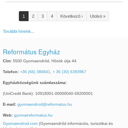
Oldalszámozás
Jelenlegi
1
Oldal
2
Oldal
3
Oldal
4
Következő
Következő ›
Utolsó
Utolsó »
oldal
oldal
oldal
További híreink...
Református Egyház
Cím:
5500 Gyomaendrőd, Hősök útja 44.
Telefon:
+36 (66) 386841
,
+ 36 (30) 6393967
Egyházközségünk számlaszáma:
(UniCredit Bank): 10918001-00000040-58200001
E-mail:
gyomaendrod@reformatus.hu
Web:
gyomaireformatus.hu
Gyomaendrod.com
(Gyomaendrőd információs, turisztikai és