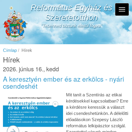
Ugrás
Református Egyház és
a
Navi
tartalomra
Szeretetotthon
átka
"Tebenned bíztunk eleitől fogva"
Címlap
Hírek
Hírek
2026. június 16., kedd
A keresztyén ember és az erkölcs - nyári
csendeshét
Mit tanít a Szentírás az etikai
kérdésekkel kapcsolatban? Erre
a kérdésre keressük a választ
idei csendeshetünkön. A délelőtti
előadásokon Szepesy László
református lelkipásztor szolgál.
Szeretettel várunk minden